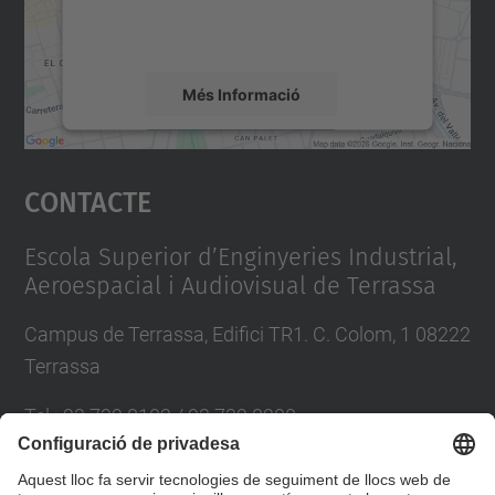
detalls i accepteu el servei per veure el
mapa.
Més Informació
Accepta
Contacte
powered by
Usercentrics Consent
Management Platform
Escola Superior d’Enginyeries Industrial,
Aeroespacial i Audiovisual de Terrassa
Campus de Terrassa, Edifici TR1. C. Colom, 1 08222
Terrassa
Tel.
:
93 739 8102 / 93 739 8200
E-mail
:
info.eseiaat@upc.edu