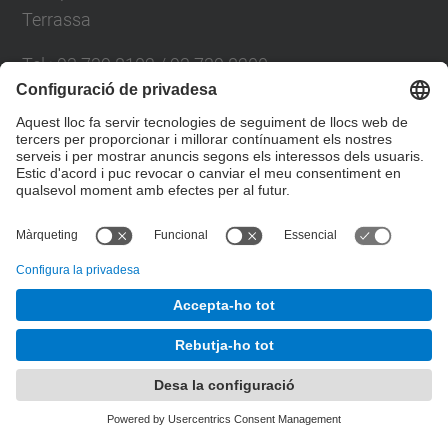
Terrassa
Tel.
:
93 739 8102 / 93 739 8200
E-mail
:
info.eseiaat@upc.edu
Directori UPC
Formulari de contacte
© UPC
Desenvolupat amb
Mapa del lloc
Accessibilitat
Avís legal
Configuració de privadesa