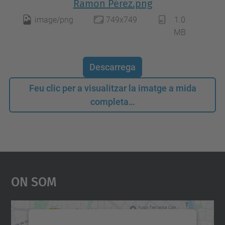
Ramon Pérez.png
image/png
749x749
1.0
MB
Descarrega
Feu clic per a visualitzar la imatge a mida
completa…
On Som