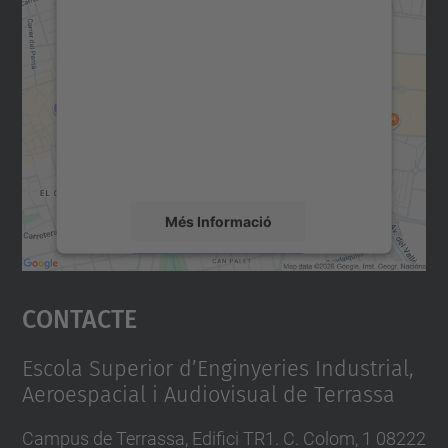
Necessitem el vostre
consentiment per carregar el
servei Google Maps!
Utilitzem un servei de tercers per incrustar
contingut del mapa que pugui recollir dades
sobre la vostra activitat. Reviseu-ne els
detalls i accepteu el servei per veure el
mapa.
Més Informació
Accepta
Contacte
powered by
Usercentrics Consent
Management Platform
Escola Superior d’Enginyeries Industrial,
Aeroespacial i Audiovisual de Terrassa
Campus de Terrassa, Edifici TR1. C. Colom, 1 08222