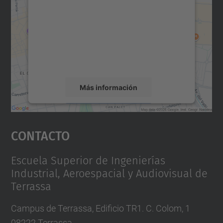
Maps.
Utilizamos un servicio de terceros para
incrustar contenido de mapas que puede
recopilar datos sobre su actividad. Le
rogamos que revise los detalles y acepte el
servicio para ver este mapa.
Más información
Aceptar
Contacto
powered by
Usercentrics Consent
Management Platform
Escuela Superior de Ingenierías
Industrial, Aeroespacial y Audiovisual de
Terrassa
Campus de Terrassa, Edificio TR1. C. Colom, 1
08222 Terrassa