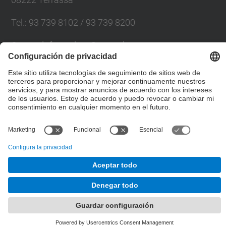
Tel.
:
93 739 8102 / 93 739 8200
Correo
:
info.eseiaat@upc.edu
Directorio UPC
Formulario de contacto
© UPC
Desarrollado con
Mapa del Sitio
Accesibilidad
Aviso legal
Configuración de privacidad