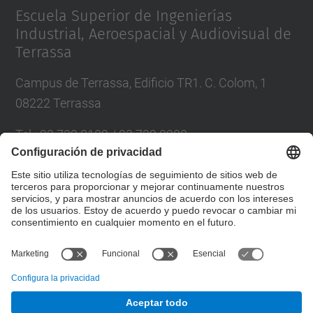
Escuela Superior de Ingenierías
Industrial, Aeroespacial y Audiovisual de
Terrassa
Campus de Terrassa, Edificio TR1. C. Colom, 1
08222 Terrassa
Tel.
:
93 739 8102 / 93 739 8200
Correo
:
info.eseiaat@upc.edu
Directorio UPC
Formulario de contacto
© UPC