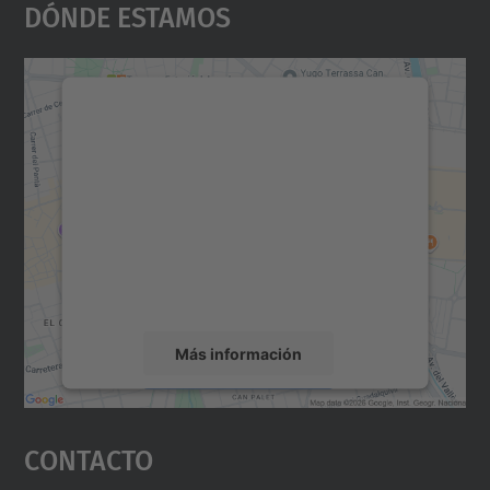
Dónde Estamos
Necesitamos su consentimiento
para cargar el servicio Google
Maps.
Utilizamos un servicio de terceros para
incrustar contenido de mapas que puede
recopilar datos sobre su actividad. Le
rogamos que revise los detalles y acepte el
servicio para ver este mapa.
Más información
Aceptar
Contacto
powered by
Usercentrics Consent
Management Platform